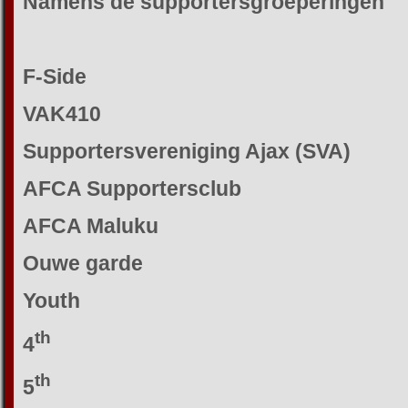
Namens de supportersgroeperingen
F-Side
VAK410
Supportersvereniging Ajax (SVA)
AFCA Supportersclub
AFCA Maluku
Ouwe garde
Youth
th
4
th
5