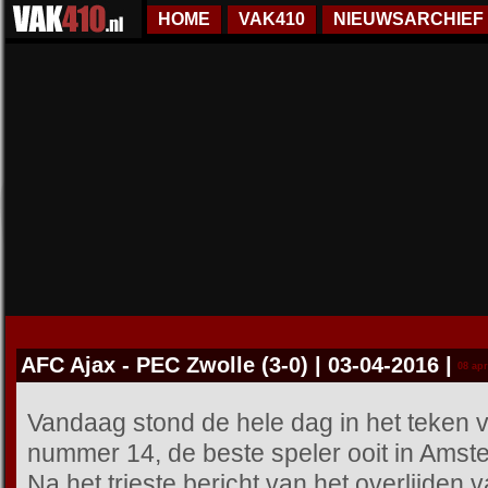
HOME
VAK410
NIEUWSARCHIEF
AFC Ajax - PEC Zwolle (3-0) | 03-04-2016
|
08 apr
Vandaag stond de hele dag in het teken v
nummer 14, de beste speler ooit in Amst
Na het trieste bericht van het overlijden 