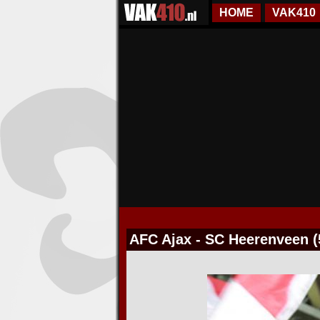
HOME
VAK410
AFC Ajax - SC Heerenveen (5