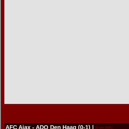
AFC Ajax - ADO Den Haag (0-1)
|
21 nov 2010 |