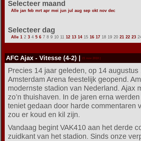
Selecteer maand
Alle
jan
feb
mrt
apr
mei
jun
jul
aug
sep
okt
nov
dec
Selecteer dag
Alle
1
2
3
4
5
6
7
8
9
10
11
12
13
14
15
16
17
18
19
20
21
22
23
2
AFC Ajax - Vitesse (4-2)
|
21 nov 2010 |
Precies 14 jaar geleden, op 14 augustus
Amsterdam Arena feestelijk geopend. A
modernste stadion van Nederland. Ajax mo
zo’n thuishaven. In de jaren erna werden 
teniet gedaan door harde commentaren va
zou er koud en kil zijn.
Vandaag begint VAK410 aan het derde co
zuidkant van het stadion. Sinds onze verp