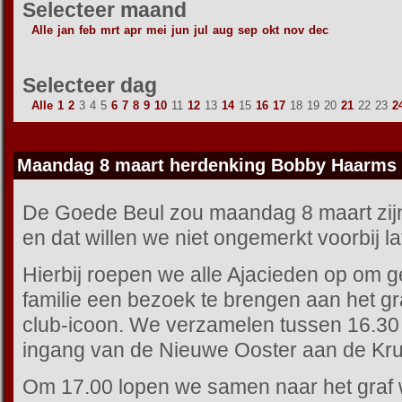
Selecteer maand
Alle
jan
feb
mrt
apr
mei
jun
jul
aug
sep
okt
nov
dec
Selecteer dag
Alle
1
2
3
4
5
6
7
8
9
10
11
12
13
14
15
16
17
18
19
20
21
22
23
2
Maandag 8 maart herdenking Bobby Haarms
De Goede Beul zou maandag 8 maart zijn
en dat willen we niet ongemerkt voorbij l
Hierbij roepen we alle Ajacieden op om g
familie een bezoek te brengen aan het g
club-icoon. We verzamelen tussen 16.30 
ingang van de Nieuwe Ooster aan de Kru
Om 17.00 lopen we samen naar het graf 