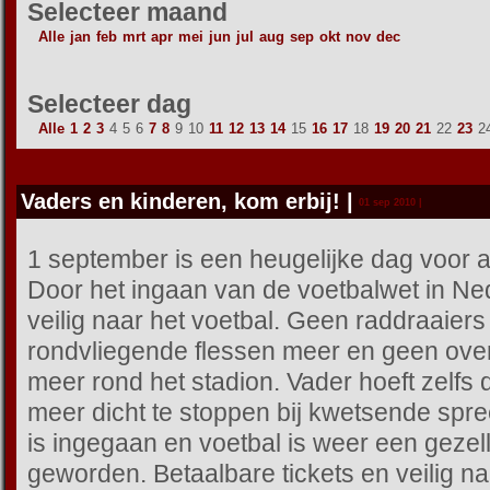
Selecteer maand
Alle
jan
feb
mrt
apr
mei
jun
jul
aug
sep
okt
nov
dec
Selecteer dag
Alle
1
2
3
4
5
6
7
8
9
10
11
12
13
14
15
16
17
18
19
20
21
22
23
2
Vaders en kinderen, kom erbij!
|
01 sep 2010 |
1 september is een heugelijke dag voor a
Door het ingaan van de voetbalwet in Ne
veilig naar het voetbal. Geen raddraaier
rondvliegende flessen meer en geen ove
meer rond het stadion. Vader hoeft zelfs d
meer dicht te stoppen bij kwetsende spr
is ingegaan en voetbal is weer een gezelli
geworden. Betaalbare tickets en veilig naa