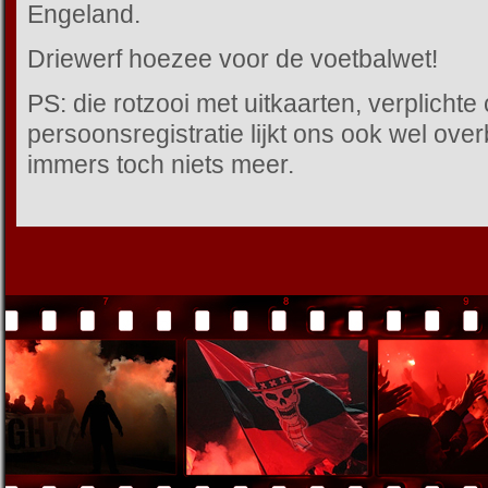
Engeland.
Driewerf hoezee voor de voetbalwet!
PS: die rotzooi met uitkaarten, verplichte
persoonsregistratie lijkt ons ook wel ove
immers toch niets meer.