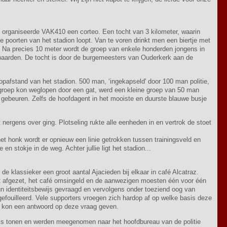
, organiseerde VAK410 een corteo. Een tocht van 3 kilometer, waarin
e poorten van het stadion loopt. Van te voren drinkt men een biertje met
t. Na precies 10 meter wordt de groep van enkele honderden jongens in
paarden. De tocht is door de burgemeesters van Ouderkerk aan de
oopafstand van het stadion. 500 man, ‘ingekapseld' door 100 man politie,
 groep kon weglopen door een gat, werd een kleine groep van 50 man
 gebeuren. Zelfs de hoofdagent in het mooiste en duurste blauwe busje
nergens over ging. Plotseling rukte alle eenheden in en vertrok de stoet
et honk wordt er opnieuw een linie getrokken tussen trainingsveld en
 en stokje in de weg. Achter jullie ligt het stadion...
 klassieker een groot aantal Ajacieden bij elkaar in café Alcatraz.
 afgezet, het café omsingeld en de aanwezigen moesten één voor één
 identiteitsbewijs gevraagd en vervolgens onder toeziend oog van
efouilleerd. Vele supporters vroegen zich hardop af op welke basis deze
s kon een antwoord op deze vraag geven.
ijs tonen en werden meegenomen naar het hoofdbureau van de politie