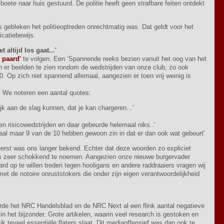
boete naar huis gestuurd. De politie heeft geen strafbare feiten ontdekt
 gebleken het politieoptreden onrechtmatig was. Dat geldt voor het
icatiebewijs.
t altijd los gaat...'
e paard'
te volgen. Een ‘Spannende reeks bezien vanuit het oog van het
jn er beelden te zien rondom de wedstrijden van onze club, zo ook
. Op zich niet spannend allemaal, aangezien er toen vrij weinig is
. We noteren een aantal quotes:
ijk aan de slag kunnen, dat je kan chargeren...'
en risicowedstrijden en daar gebeurde helemaal niks..'
emaal maar 9 van de 10 hebben gewoon zin in dat er dan ook wat gebeurt'
erst was ons langer bekend. Echter dat deze woorden zo expliciet
is zeer schokkend te noemen. Aangezien onze nieuwe burgervader
d op te willen treden tegen hooligans en andere raddraaiers vragen wij
et de notoire onruststokers die onder zijn eigen verantwoordelijkheid
de het NRC Handelsblad en de NRC Next al een flink aantal negatieve
n het bijzonder. Grote artikelen, waarin veel research is gestoken en
k teveel essentiële flaters slaat. Dit mediaoffensief was dan ook te