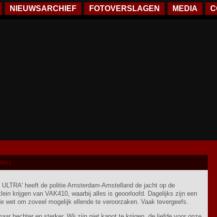
NIEUWSARCHIEF
FOTOVERSLAGEN
MEDIA
C
2011 |
RA' heeft de politie Amsterdam-Amstelland de jacht op de
in krijgen van VAK410, waarbij alles is geoorloofd. Dagelijks zijn een
de wet om zoveel mogelijk ellende te veroorzaken. Vaak tevergeefs.
r hechter en sterker. Wij zijn niet kapot te krijgen, de liefde voor onze