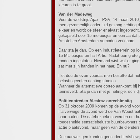
kleuren is te groot.
Van der Madeweg
Voor de wedstrijd Ajax - PSV, 14 maart 2010
men gezamenlijk onder luid gezang richting d
elkaar en wordt de sfeer er alvast ingebrach
gekapseld door 15 me-busjes en een aantal 
Amstel en Amsterdam verboden verklaard.
Daar sta je dan. Op een industrieterrein op l
15 ME-busjes en half Artis. Nadat een grote
rondom ingesloten. Niemand wist wat er ging
zat met zijn handen in het haar. En nu?
Het duurde even voordat men besefte dat het 
belastingcenten richting stadion.
Wanneer de alternatieve corteo aankomt bij h
tennisveld. Sta je dan met je helmpje, schildje
Politieoptreden Alcatraz onrechtmatig
Op 31 oktober 2009 komen op de avond voor de
Halverwege de avond werd de Van Woustraat
naar buiten. De cafébezoekers werden om hun
toegesnelde sensatiebeluste buurtbewoners g
actie plaatsvond, maar geen van de diender
Drie aanwezigen konden geen identiteitsbew