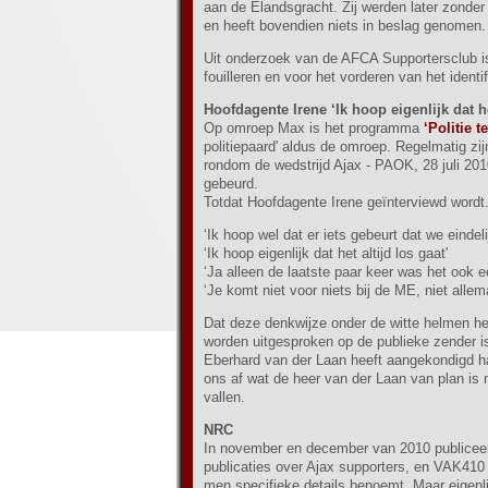
aan de Elandsgracht. Zij werden later zonder 
en heeft bovendien niets in beslag genomen.
Uit onderzoek van de AFCA Supportersclub is
fouilleren en voor het vorderen van het identif
Hoofdagente Irene
‘Ik hoop eigenlijk dat he
Op omroep Max is het programma
‘Politie t
politiepaard' aldus de omroep. Regelmatig zi
rondom de wedstrijd Ajax - PAOK, 28 juli 2010
gebeurd.
Totdat Hoofdagente Irene geïnterviewd wordt
‘Ik hoop wel dat er iets gebeurt dat we eindel
‘Ik hoop eigenlijk dat het altijd los gaat'
‘Ja alleen de laatste paar keer was het ook e
‘Je komt niet voor niets bij de ME, niet all
Dat deze denkwijze onder de witte helmen he
worden uitgesproken op de publieke zender 
Eberhard van der Laan heeft aangekondigd har
ons af wat de heer van der Laan van plan is m
vallen.
NRC
In november en december van 2010 publiceer
publicaties over Ajax supporters, en VAK410 i
men specifieke details benoemt. Maar eigenlij