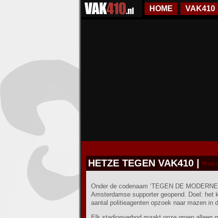
HOME
VAK410
HETZE TEGEN VAK410
|
09 jan 
Onder de codenaam ‘TEGEN DE MODERNE ULT
Amsterdamse supporter geopend. Doel: het kle
aantal politieagenten opzoek naar mazen in 
Elk stadionverbod maakt onze groep alleen maa