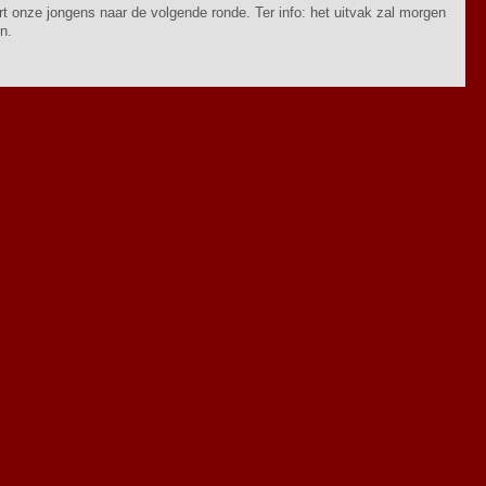
t onze jongens naar de volgende ronde. Ter info: het uitvak zal morgen
n.