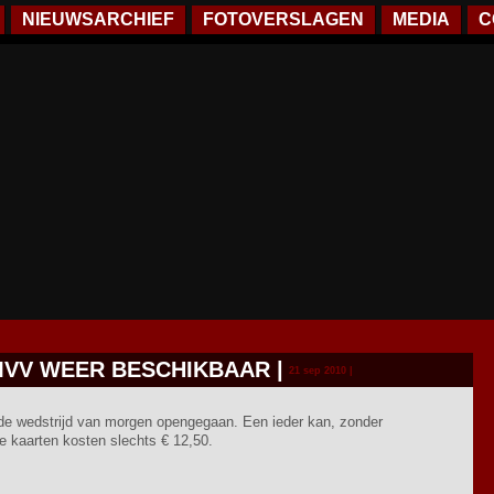
NIEUWSARCHIEF
FOTOVERSLAGEN
MEDIA
C
MVV WEER BESCHIKBAAR
|
21 sep 2010 |
 de wedstrijd van morgen opengegaan. Een ieder kan, zonder
e kaarten kosten slechts € 12,50.