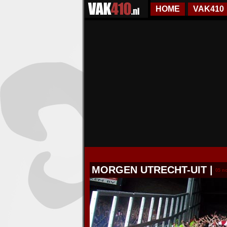
HOME
VAK410
MORGEN UTRECHT-UIT
|
05 no