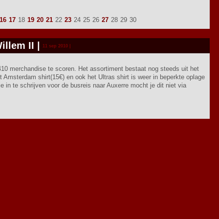
16
17
18
19
20
21
22
23
24
25
26
27
28
29
30
llem II
|
11 sep 2010 |
10 merchandise te scoren. Het assortiment bestaat nog steeds uit het
et Amsterdam shirt(15€) en ook het Ultras shirt is weer in beperkte oplage
je in te schrijven voor de busreis naar Auxerre mocht je dit niet via