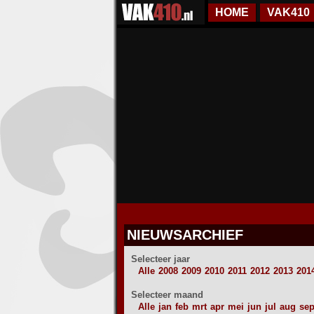
HOME
VAK410
NIEUWSARCHIEF
Selecteer jaar
Alle
2008
2009
2010
2011
2012
2013
201
Selecteer maand
Alle
jan
feb
mrt
apr
mei
jun
jul
aug
se