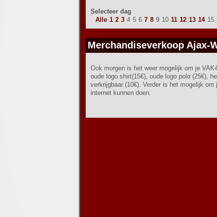
Selecteer dag
Alle
1
2
3
4
5
6
7
8
9
10
11
12
13
14
15
Merchandiseverkoop Ajax-Wi
Ook morgen is het weer mogelijk om je VAK4
oude logo shirt(15€), oude logo polo (25€), h
verkrijgbaar (10€). Verder is het mogelijk om 
internet kunnen doen.