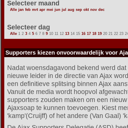
Selecteer maand
Alle
jan
feb
mrt
apr
mei
jun
jul
aug
sep
okt
nov
dec
Selecteer dag
Alle
1
2
3
4
5
6
7
8
9
10
11
12
13
14
15
16
17
18
19
20
21
22
23
2
Supporters kiezen onvoorwaardelijk voor Aja
Nadat woensdagavond bekend werd dat 
nieuwe leider in de directie van Ajax wor
een definitieve splitsing binnen Ajax aan
Vanuit de media wordt hoopvol afgewach
supporters zouden maken om een nieuw 
Ajaxsoap te kunnen toevoegen. Kiest me
'kamp'(Cruijff) of het andere (Van Gaal) '
De Ajax Supporters Delegatie (ASD) heef